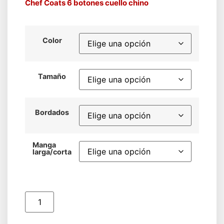
Chef Coats 6 botones cuello chino
Color
Tamaño
Bordados
Manga
larga/corta