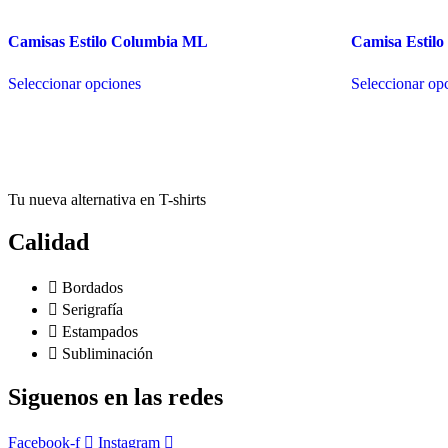
la
variantes.
página
Las
de
Camisas Estilo Columbia ML
Camisa Estil
opciones
producto
se
Este
pueden
Seleccionar opciones
Seleccionar op
producto
elegir
tiene
en
múltiples
la
variantes.
página
Las
de
opciones
producto
se
Tu nueva alternativa en T-shirts
pueden
elegir
Calidad
en
la
página
Bordados
de
Serigrafía
producto
Estampados
Subliminación
Siguenos en las redes
Facebook-f
Instagram