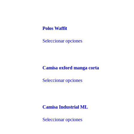
Polos Waffit
Este
Seleccionar opciones
producto
tiene
múltiples
variantes.
Las
Camisa oxford manga corta
opciones
se
Este
pueden
Seleccionar opciones
producto
elegir
tiene
en
múltiples
la
variantes.
página
Las
de
Camisa Industrial ML
opciones
producto
se
Este
pueden
Seleccionar opciones
producto
elegir
tiene
en
múltiples