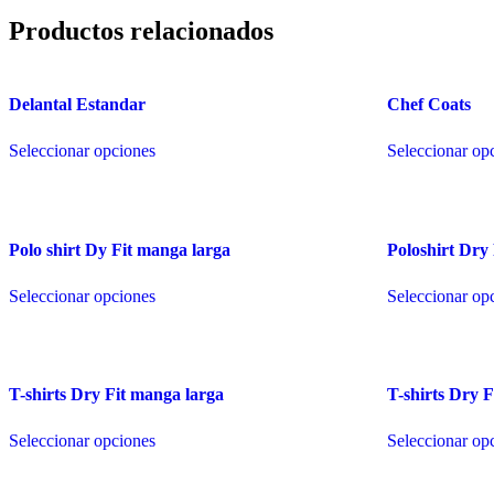
Productos relacionados
Delantal Estandar
Chef Coats
Este
Seleccionar opciones
Seleccionar op
producto
tiene
múltiples
variantes.
Las
Polo shirt Dy Fit manga larga
Poloshirt Dry
opciones
se
Este
pueden
Seleccionar opciones
Seleccionar op
producto
elegir
tiene
en
múltiples
la
variantes.
página
Las
de
T-shirts Dry Fit manga larga
T-shirts Dry 
opciones
producto
se
Este
pueden
Seleccionar opciones
Seleccionar op
producto
elegir
tiene
en
múltiples